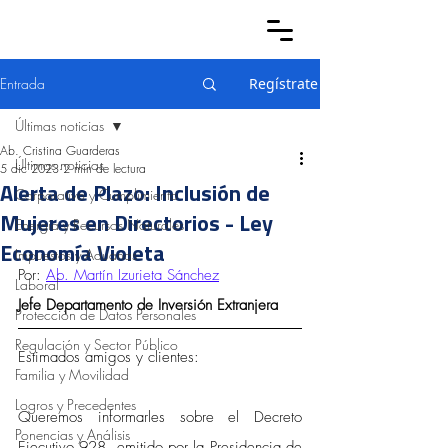
Entrada
Regístrate
Últimas noticias
Ab. Cristina Guarderas
Últimas noticias
5 dic 2023
2 min de lectura
Alerta de Plazo: Inclusión de
Corporativo y Cumplimiento
Mujeres en Directorios - Ley
Energía y Recursos Naturales
Economía Violeta
Impuestos y Aduanas
Por: 
Ab. Martín Izurieta Sánchez
Laboral
Jefe Departamento de Inversión Extranjera 
Protección de Datos Personales
Regulación y Sector Público
Estimados amigos y clientes:
Familia y Movilidad
Logros y Precedentes
Queremos informarles sobre el Decreto 
Ponencias y Análisis
Ejecutivo 928, emitido por la Presidencia de 