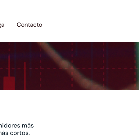
gal
Contacto
umidores más
más cortos.