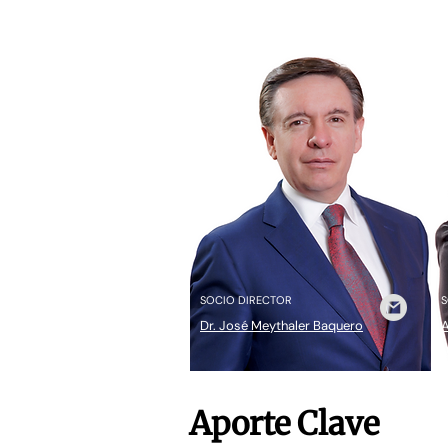
SOCIO DIRECTOR
S
Dr. José Meythaler Baquero
A
Aporte Clave