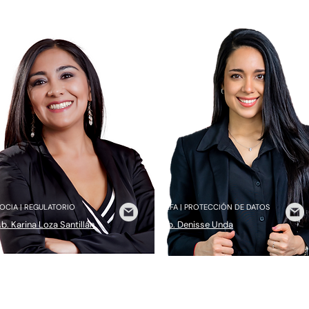
OCIA | REGULATORIO
JEFA | PROTECCIÓN DE DATOS
b. Karina Loza Santillán
Ab. Denisse Unda