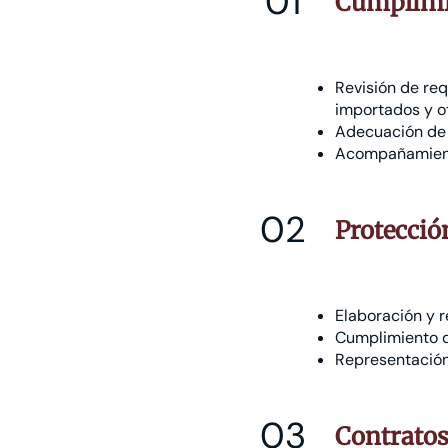
01
Cumplimi
Revisión de req
importados y o
Adecuación de e
Acompañamiento 
02
Protecci
Elaboración y r
Cumplimiento d
Representación
03
Contratos