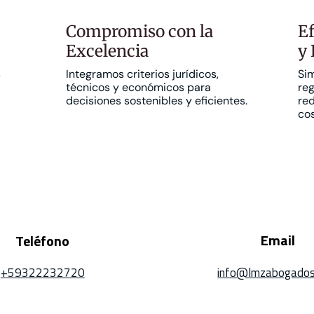
Compromiso con
la
Ef
Excelencia
y
s
Integramos criterios jurídicos,
Si
técnicos y económicos para
reg
decisiones sostenibles y eficientes.
red
cos
Email
Teléfono
+59322232720
info@lmzabogados