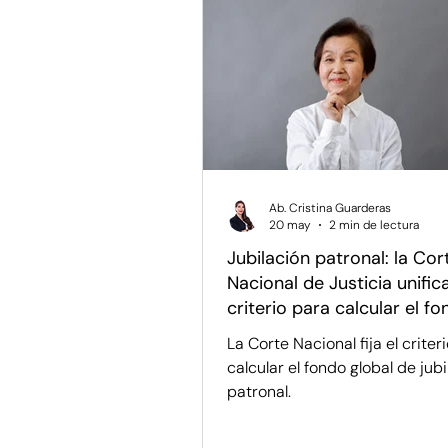
Regulación y Sector Público
Ponencias y Análisis
Prop
Ab. Cristina Guarderas
20 may
2 min de lectura
Jubilación patronal: la Cor
Nacional de Justicia unifica
criterio para calcular el f
global
La Corte Nacional fija el criter
calcular el fondo global de jub
patronal.