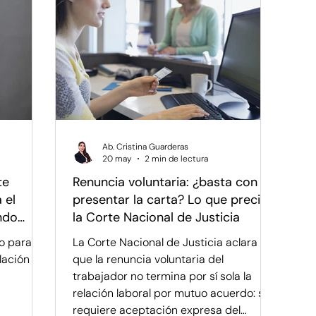
Familia y Movilidad
Logros y Precedentes
iedad Intelectual y Mercado
Ab. Cristina Guarderas
20 may
2 min de lectura
te
Renuncia voluntaria: ¿basta con
 el
presentar la carta? Lo que precisó
ondo
la Corte Nacional de Justicia
io para
La Corte Nacional de Justicia aclara
ilación
que la renuncia voluntaria del
trabajador no termina por sí sola la
relación laboral por mutuo acuerdo: se
requiere aceptación expresa del